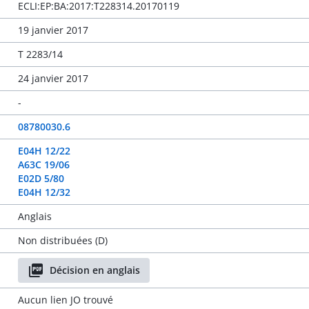
ECLI:EP:BA:2017:T228314.20170119
19 janvier 2017
T 2283/14
24 janvier 2017
-
08780030.6
E04H 12/22
A63C 19/06
E02D 5/80
E04H 12/32
Anglais
Non distribuées (D)
Décision en anglais
Aucun lien JO trouvé