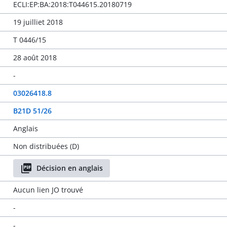
ECLI:EP:BA:2018:T044615.20180719
19 juilliet 2018
T 0446/15
28 août 2018
-
03026418.8
B21D 51/26
Anglais
Non distribuées (D)
Décision en anglais
Aucun lien JO trouvé
-
-