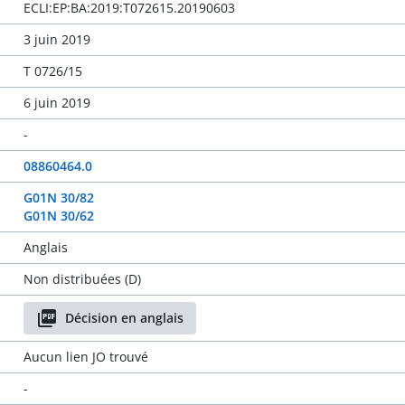
ECLI:EP:BA:2019:T072615.20190603
3 juin 2019
T 0726/15
6 juin 2019
-
08860464.0
G01N 30/82
G01N 30/62
Anglais
Non distribuées (D)
Décision en anglais
Aucun lien JO trouvé
-