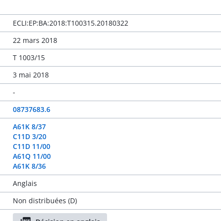
ECLI:EP:BA:2018:T100315.20180322
22 mars 2018
T 1003/15
3 mai 2018
-
08737683.6
A61K 8/37
C11D 3/20
C11D 11/00
A61Q 11/00
A61K 8/36
Anglais
Non distribuées (D)