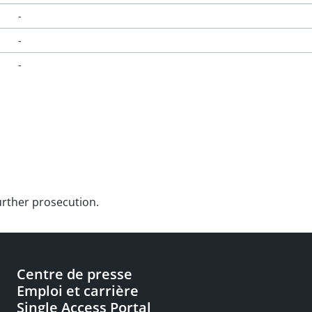
-
-
-
further prosecution.
Centre de presse
Emploi et carrière
Single Access Portal