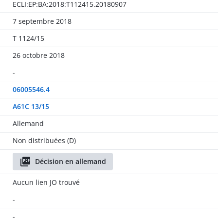
ECLI:EP:BA:2018:T112415.20180907
7 septembre 2018
T 1124/15
26 octobre 2018
-
06005546.4
A61C 13/15
Allemand
Non distribuées (D)
Décision en allemand
Aucun lien JO trouvé
-
-