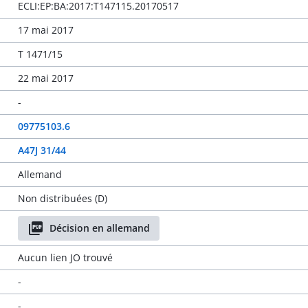
ECLI:EP:BA:2017:T147115.20170517
17 mai 2017
T 1471/15
22 mai 2017
-
09775103.6
A47J 31/44
Allemand
Non distribuées (D)
Décision en allemand
Aucun lien JO trouvé
-
-