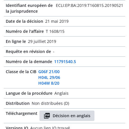
Identifiant européen de
ECLI:EP:BA:2019:T160815.20190521
la jurisprudence
Date de la décision
21 mai 2019
Numéro de l'affaire
T 1608/15
En ligne le
29 juilliet 2019
Requête en révision de
-
Numéro de la demande
11791540.5
Classe de la CIB
G06F 21/00
H04L 29/06
H04W 8/20
Langue de la procédure
Anglais
Distribution
Non distribuées (D)
Téléchargement
Décision en anglais
Versions JO
Aucun lien JO trouvé