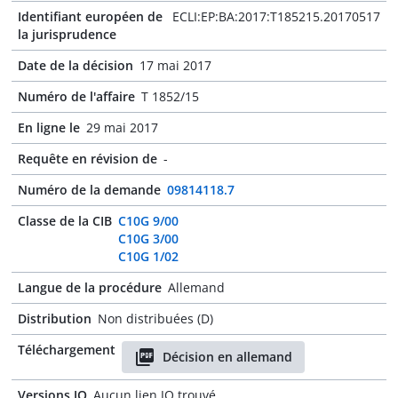
Identifiant européen de
ECLI:EP:BA:2017:T185215.20170517
la jurisprudence
Date de la décision
17 mai 2017
Numéro de l'affaire
T 1852/15
En ligne le
29 mai 2017
Requête en révision de
-
Numéro de la demande
09814118.7
Classe de la CIB
C10G 9/00
C10G 3/00
C10G 1/02
Langue de la procédure
Allemand
Distribution
Non distribuées (D)
Téléchargement
Décision en allemand
Versions JO
Aucun lien JO trouvé