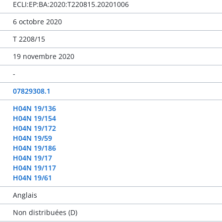
ECLI:EP:BA:2020:T220815.20201006
6 octobre 2020
T 2208/15
19 novembre 2020
-
07829308.1
H04N 19/136
H04N 19/154
H04N 19/172
H04N 19/59
H04N 19/186
H04N 19/17
H04N 19/117
H04N 19/61
Anglais
Non distribuées (D)