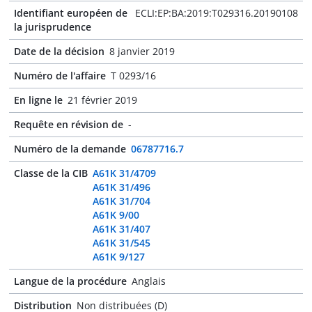
Identifiant européen de
ECLI:EP:BA:2019:T029316.20190108
la jurisprudence
Date de la décision
8 janvier 2019
Numéro de l'affaire
T 0293/16
En ligne le
21 février 2019
Requête en révision de
-
Numéro de la demande
06787716.7
Classe de la CIB
A61K 31/4709
A61K 31/496
A61K 31/704
A61K 9/00
A61K 31/407
A61K 31/545
A61K 9/127
Langue de la procédure
Anglais
Distribution
Non distribuées (D)