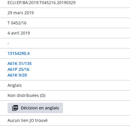
ECLI:EP:BA:2019:T045216.20190329
29 mars 2019
T 0452/16
4 avril 2019
-
13154290.4
A61K 31/135
A61P 25/16
A61K 9/20
Anglais
Non distribuées (D)
Décision en anglais
Aucun lien JO trouvé