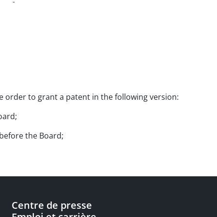
-
e order to grant a patent in the following version:
oard;
 before the Board;
Centre de presse
Emploi et carrière