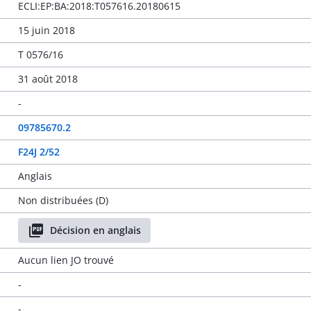
ECLI:EP:BA:2018:T057616.20180615
15 juin 2018
T 0576/16
31 août 2018
-
09785670.2
F24J 2/52
Anglais
Non distribuées (D)
Décision en anglais
Aucun lien JO trouvé
-
-