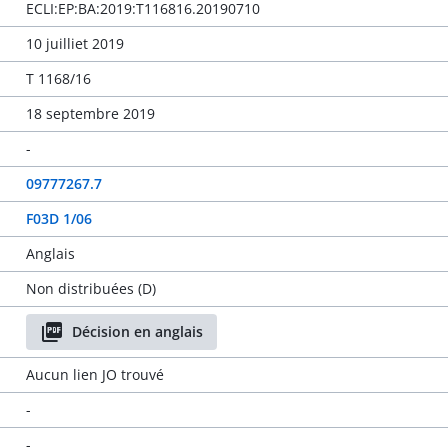
ECLI:EP:BA:2019:T116816.20190710
10 juilliet 2019
T 1168/16
18 septembre 2019
-
09777267.7
F03D 1/06
Anglais
Non distribuées (D)
Décision en anglais
Aucun lien JO trouvé
-
-