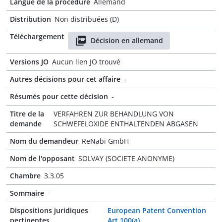
Langue de la procédure
Allemand
Distribution
Non distribuées (D)
Téléchargement
Décision en allemand
Versions JO
Aucun lien JO trouvé
Autres décisions pour cet affaire
-
Résumés pour cette décision
-
Titre de la
VERFAHREN ZUR BEHANDLUNG VON
demande
SCHWEFELOXIDE ENTHALTENDEN ABGASEN
Nom du demandeur
ReNabi GmbH
Nom de l'opposant
SOLVAY (SOCIETE ANONYME)
Chambre
3.3.05
Sommaire
-
Dispositions juridiques
European Patent Convention
pertinentes
Art 100(a)