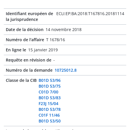
Identifiant européen de
ECLI:EP:BA:2018:T167816.20181114
la jurisprudence
Date de la décision
14 novembre 2018
Numéro de l'affaire
T 1678/16
En ligne le
15 janvier 2019
Requête en révision de
-
Numéro de la demande
10725012.8
Classe de la CIB
B01D 53/96
B01D 53/75
C01D 7/00
B01D 53/83
F23J 15/04
B01D 53/78
C01F 11/46
B01D 53/50