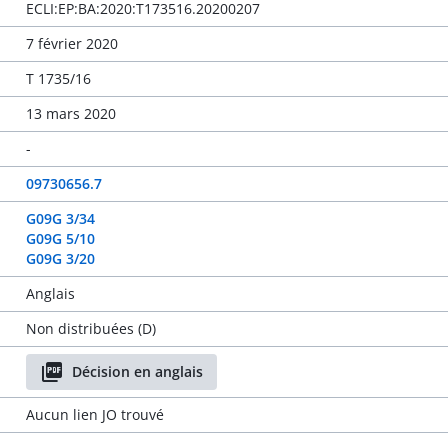
ECLI:EP:BA:2020:T173516.20200207
7 février 2020
T 1735/16
13 mars 2020
-
09730656.7
G09G 3/34
G09G 5/10
G09G 3/20
Anglais
Non distribuées (D)
Décision en anglais
Aucun lien JO trouvé