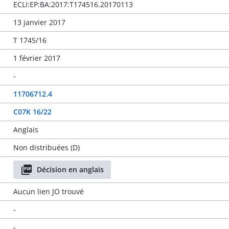
ECLI:EP:BA:2017:T174516.20170113
13 janvier 2017
T 1745/16
1 février 2017
-
11706712.4
C07K 16/22
Anglais
Non distribuées (D)
Décision en anglais
Aucun lien JO trouvé
-
-