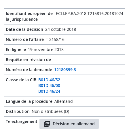
Identifiant européen de
ECLI:EP:BA:2018:T215816.20181024
la jurisprudence
Date de la décision
24 octobre 2018
Numéro de l'affaire
T 2158/16
En ligne le
19 novembre 2018
Requête en révision de
-
Numéro de la demande
12180399.3
Classe de la CIB
B01D 46/52
B01D 46/00
B01D 46/24
Langue de la procédure
Allemand
Distribution
Non distribuées (D)
Téléchargement
Décision en allemand