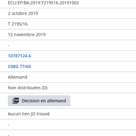
ECLI:EP:BA:2019:T219516.20191002
2 octobre 2019
T 2195/16
12 novembre 2019
-
10787124.6
C08G 77/60
Allemand
Non distribuées (D)
Décision en allemand
Aucun lien JO trouvé
-
-