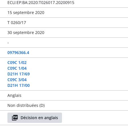
ECLI:EP:BA:2020:T026017.20200915
15 septembre 2020
T 0260/17
30 septembre 2020
-
09796366.4
C09C 1/02
C09C 1/04
D21H 17/69
C09C 3/04
D21H 17/00
Anglais
Non distribuées (D)
Décision en anglais