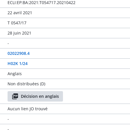
ECLI:EP:BA:2021:T054717.20210422
22 avril 2021
T 0547/17
28 juin 2021
-
02022908.4
H02K 1/24
Anglais
Non distribuées (D)
Décision en anglais
Aucun lien JO trouvé
-
-