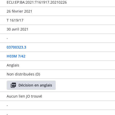
ECLI:EP:BA:2021:T161917.20210226
26 février 2021
T 1619/17
30 avril 2021
-
03700323.3
H03M 7/42
Anglais
Non distribuées (D)
Décision en anglais
Aucun lien JO trouvé
-
-