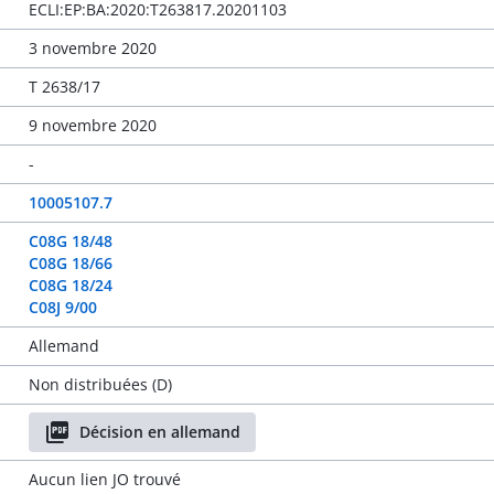
ECLI:EP:BA:2020:T263817.20201103
3 novembre 2020
T 2638/17
9 novembre 2020
-
10005107.7
C08G 18/48
C08G 18/66
C08G 18/24
C08J 9/00
Allemand
Non distribuées (D)
Décision en allemand
Aucun lien JO trouvé