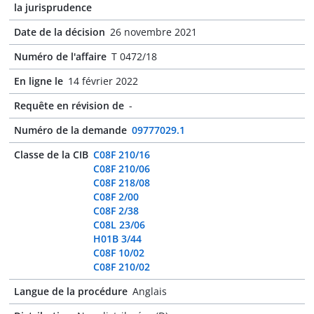
la jurisprudence
Date de la décision
26 novembre 2021
Numéro de l'affaire
T 0472/18
En ligne le
14 février 2022
Requête en révision de
-
Numéro de la demande
09777029.1
Classe de la CIB
C08F 210/16
C08F 210/06
C08F 218/08
C08F 2/00
C08F 2/38
C08L 23/06
H01B 3/44
C08F 10/02
C08F 210/02
Langue de la procédure
Anglais