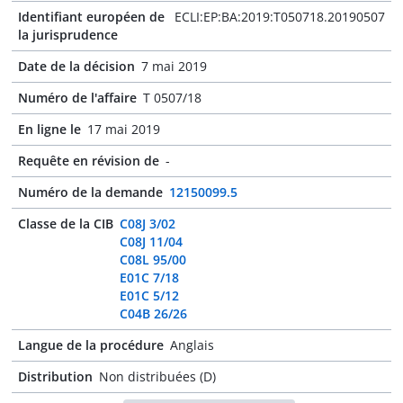
Identifiant européen de
ECLI:EP:BA:2019:T050718.20190507
la jurisprudence
Date de la décision
7 mai 2019
Numéro de l'affaire
T 0507/18
En ligne le
17 mai 2019
Requête en révision de
-
Numéro de la demande
12150099.5
Classe de la CIB
C08J 3/02
C08J 11/04
C08L 95/00
E01C 7/18
E01C 5/12
C04B 26/26
Langue de la procédure
Anglais
Distribution
Non distribuées (D)