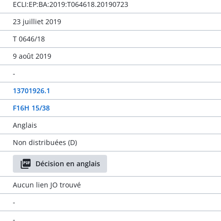
ECLI:EP:BA:2019:T064618.20190723
23 juilliet 2019
T 0646/18
9 août 2019
-
13701926.1
F16H 15/38
Anglais
Non distribuées (D)
Décision en anglais
Aucun lien JO trouvé
-
-