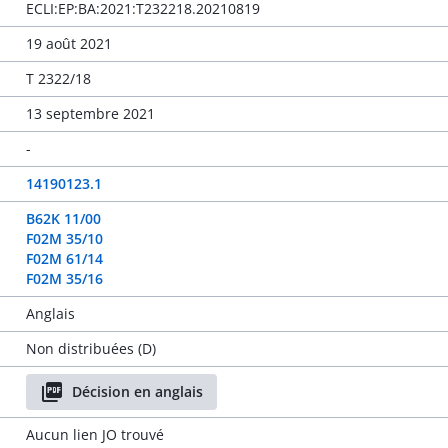
ECLI:EP:BA:2021:T232218.20210819
19 août 2021
T 2322/18
13 septembre 2021
-
14190123.1
B62K 11/00
F02M 35/10
F02M 61/14
F02M 35/16
Anglais
Non distribuées (D)
Décision en anglais
Aucun lien JO trouvé