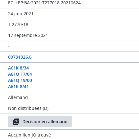
ECLI:EP:BA:2021:T277018.20210624
24 juin 2021
T 2770/18
17 septembre 2021
-
09731326.6
A61K 8/34
A61Q 17/04
A61Q 19/00
A61K 8/41
Allemand
Non distribuées (D)
Décision en allemand
Aucun lien JO trouvé