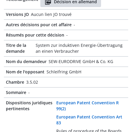
Décision en allemand
Versions JO
Aucun lien JO trouvé
Autres décisions pour cet affaire
-
Résumés pour cette décision
-
Titre de la
System zur induktiven Energie-Übertragung
demande
an einen Verbraucher
Nom du demandeur
SEW-EURODRIVE GmbH & Co. KG
Nom de l'opposant
Schleifring GmbH
Chambre
3.5.02
Sommaire
-
Dispositions juridiques
European Patent Convention R
pertinentes
99(2)
European Patent Convention Art
83
Rules of procedure of the Boards