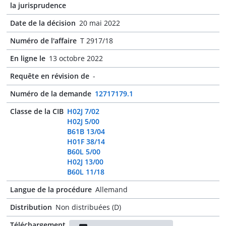
la jurisprudence
Date de la décision
20 mai 2022
Numéro de l'affaire
T 2917/18
En ligne le
13 octobre 2022
Requête en révision de
-
Numéro de la demande
12717179.1
Classe de la CIB
H02J 7/02
H02J 5/00
B61B 13/04
H01F 38/14
B60L 5/00
H02J 13/00
B60L 11/18
Langue de la procédure
Allemand
Distribution
Non distribuées (D)
Téléchargement