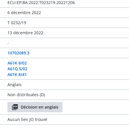
ECLI:EP:BA:2022:T023219.20221206
6 décembre 2022
T 0232/19
13 décembre 2022
-
10702089.3
A61K 8/02
A61Q 5/02
A61K 8/41
Anglais
Non distribuées (D)
Décision en anglais
Aucun lien JO trouvé