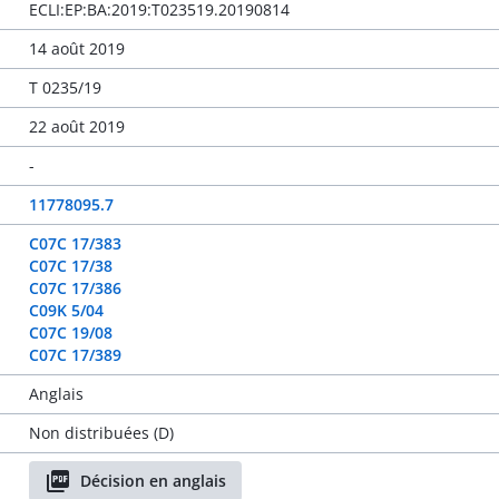
ECLI:EP:BA:2019:T023519.20190814
14 août 2019
T 0235/19
22 août 2019
-
11778095.7
C07C 17/383
C07C 17/38
C07C 17/386
C09K 5/04
C07C 19/08
C07C 17/389
Anglais
Non distribuées (D)
Décision en anglais