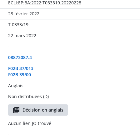
ECLI:EP:BA:2022:T033319.20220228
28 février 2022
T 0333/19
22 mars 2022
-
08873087.4
F02B 37/013
F02B 39/00
Anglais
Non distribuées (D)
Décision en anglais
Aucun lien JO trouvé
-