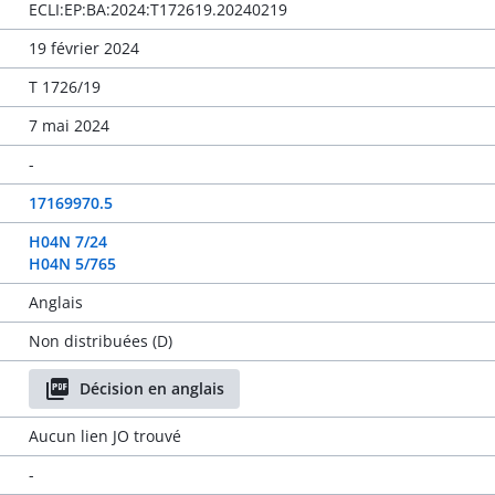
ECLI:EP:BA:2024:T172619.20240219
19 février 2024
T 1726/19
7 mai 2024
-
17169970.5
H04N 7/24
H04N 5/765
Anglais
Non distribuées (D)
Décision en anglais
Aucun lien JO trouvé
-