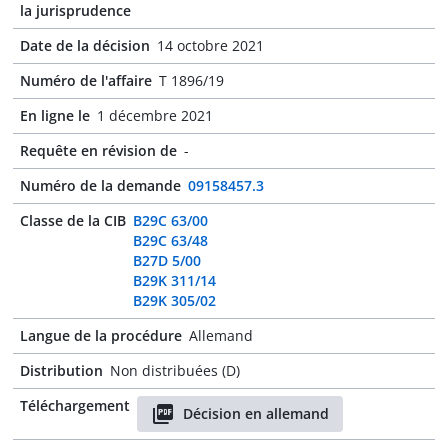
la jurisprudence
Date de la décision
14 octobre 2021
Numéro de l'affaire
T 1896/19
En ligne le
1 décembre 2021
Requête en révision de
-
Numéro de la demande
09158457.3
Classe de la CIB
B29C 63/00
B29C 63/48
B27D 5/00
B29K 311/14
B29K 305/02
Langue de la procédure
Allemand
Distribution
Non distribuées (D)
Téléchargement
Décision en allemand