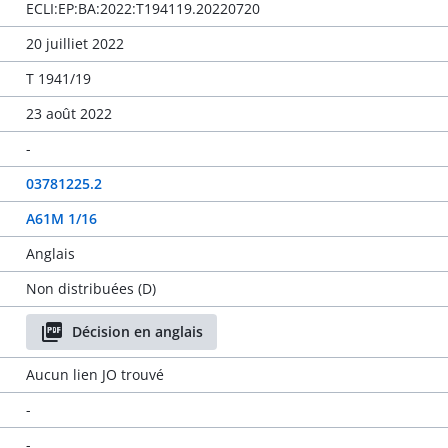
ECLI:EP:BA:2022:T194119.20220720
20 juilliet 2022
T 1941/19
23 août 2022
-
03781225.2
A61M 1/16
Anglais
Non distribuées (D)
Décision en anglais
Aucun lien JO trouvé
-
-