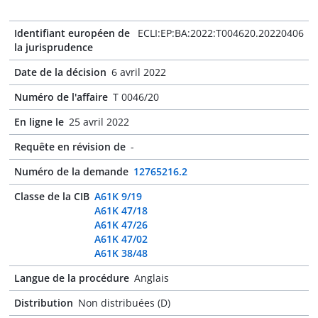
Identifiant européen de
ECLI:EP:BA:2022:T004620.20220406
la jurisprudence
Date de la décision
6 avril 2022
Numéro de l'affaire
T 0046/20
En ligne le
25 avril 2022
Requête en révision de
-
Numéro de la demande
12765216.2
Classe de la CIB
A61K 9/19
A61K 47/18
A61K 47/26
A61K 47/02
A61K 38/48
Langue de la procédure
Anglais
Distribution
Non distribuées (D)