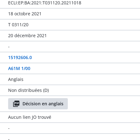
ECLI:EP:BA:2021:T031120.20211018
18 octobre 2021
T 0311/20
20 décembre 2021
-
15192606.0
A61M 1/00
Anglais
Non distribuées (D)
Décision en anglais
Aucun lien JO trouvé
-
-