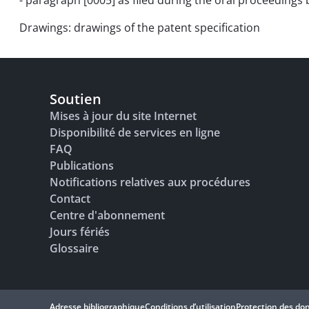
- paragraph [0005] as filed during the oral proceedings
Drawings: drawings of the patent specification
Soutien
Mises à jour du site Internet
Disponibilité de services en ligne
FAQ
Publications
Notifications relatives aux procédures
Contact
Centre d'abonnement
Jours fériés
Glossaire
Adresse bibliographique
Conditions d’utilisation
Protection des do