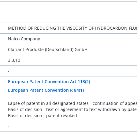
-
-
METHOD OF REDUCING THE VISCOSITY OF HYDROCARBON FLU
Nalco Company
Clariant Produkte (Deutschland) GmbH
3.3.10
-
European Patent Convention Art 113(2)
European Patent Convention R 84(1)
Lapse of patent in all designated states - continuation of appe
Basis of decision - text or agreement to text withdrawn by pate
Basis of decision - patent revoked
-
-