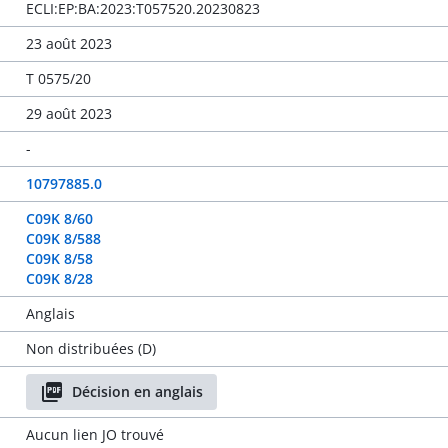
ECLI:EP:BA:2023:T057520.20230823
23 août 2023
T 0575/20
29 août 2023
-
10797885.0
C09K 8/60
C09K 8/588
C09K 8/58
C09K 8/28
Anglais
Non distribuées (D)
Décision en anglais
Aucun lien JO trouvé