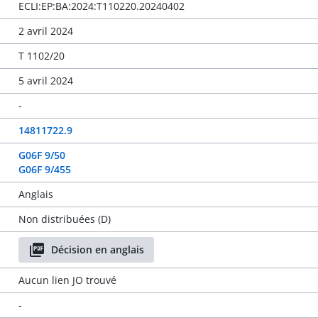
ECLI:EP:BA:2024:T110220.20240402
2 avril 2024
T 1102/20
5 avril 2024
-
14811722.9
G06F 9/50
G06F 9/455
Anglais
Non distribuées (D)
Décision en anglais
Aucun lien JO trouvé
-