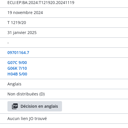
ECLI:EP:BA:2024:T121920.20241119
19 novembre 2024
T 1219/20
31 janvier 2025
-
09701164.7
G07C 9/00
G06K 7/10
H04B 5/00
Anglais
Non distribuées (D)
Décision en anglais
Aucun lien JO trouvé