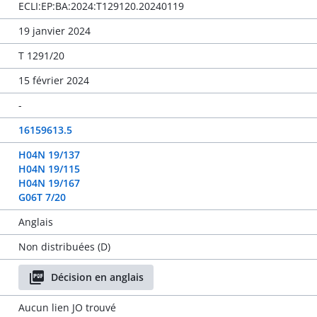
ECLI:EP:BA:2024:T129120.20240119
19 janvier 2024
T 1291/20
15 février 2024
-
16159613.5
H04N 19/137
H04N 19/115
H04N 19/167
G06T 7/20
Anglais
Non distribuées (D)
Décision en anglais
Aucun lien JO trouvé