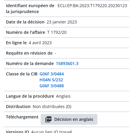
Identifiant européen de
ECLI:EP:BA:2023:T179220.20230123
la jurisprudence
Date de la décision
23 janvier 2023
Numéro de l'affaire
T 1792/20
En ligne le
4 avril 2023
Requête en révision de
-
Numéro de la demande
15893601.3
Classe de la CIB
G06F 3/0484
H04N 5/232
G06F 3/0488
Langue de la procédure
Anglais
Distribution
Non distribuées (D)
Téléchargement
Décision en anglais
Versions JO
Aucun lien JO trouvé