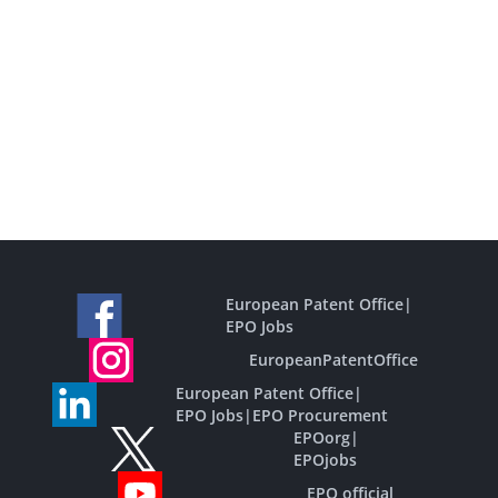
European Patent Office
|
EPO Jobs
EuropeanPatentOffice
European Patent Office
|
EPO Jobs
|
EPO Procurement
EPOorg
|
EPOjobs
EPO official