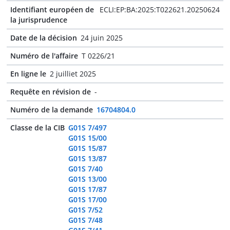
Identifiant européen de
ECLI:EP:BA:2025:T022621.20250624
la jurisprudence
Date de la décision
24 juin 2025
Numéro de l'affaire
T 0226/21
En ligne le
2 juilliet 2025
Requête en révision de
-
Numéro de la demande
16704804.0
Classe de la CIB
G01S 7/497
G01S 15/00
G01S 15/87
G01S 13/87
G01S 7/40
G01S 13/00
G01S 17/87
G01S 17/00
G01S 7/52
G01S 7/48