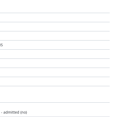
NS
 - admitted (no)