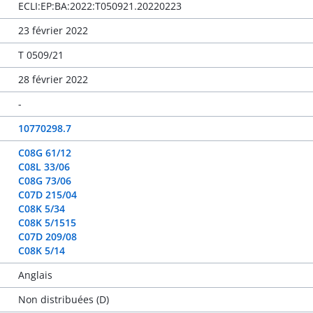
ECLI:EP:BA:2022:T050921.20220223
23 février 2022
T 0509/21
28 février 2022
-
10770298.7
C08G 61/12
C08L 33/06
C08G 73/06
C07D 215/04
C08K 5/34
C08K 5/1515
C07D 209/08
C08K 5/14
Anglais
Non distribuées (D)