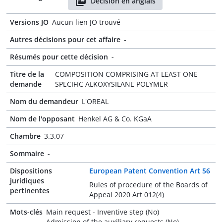
Décision en anglais
Versions JO
Aucun lien JO trouvé
Autres décisions pour cet affaire
-
Résumés pour cette décision
-
Titre de la
COMPOSITION COMPRISING AT LEAST ONE
demande
SPECIFIC ALKOXYSILANE POLYMER
Nom du demandeur
L'OREAL
Nom de l'opposant
Henkel AG & Co. KGaA
Chambre
3.3.07
Sommaire
-
Dispositions
European Patent Convention Art 56
juridiques
Rules of procedure of the Boards of
pertinentes
Appeal 2020 Art 012(4)
Mots-clés
Main request - Inventive step (No)
Admission of the auxiliary requests (No)