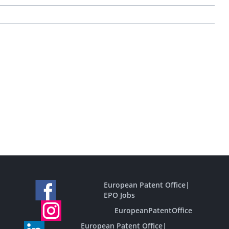
European Patent Office
|
EPO Jobs
EuropeanPatentOffice
European Patent Office
|