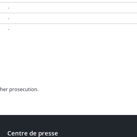
-
-
-
rther prosecution.
Centre de presse