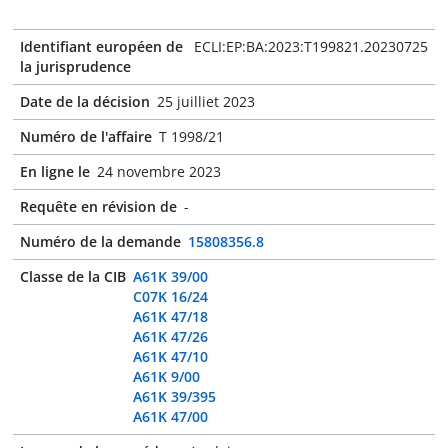
Identifiant européen de
ECLI:EP:BA:2023:T199821.20230725
la jurisprudence
Date de la décision
25 juilliet 2023
Numéro de l'affaire
T 1998/21
En ligne le
24 novembre 2023
Requête en révision de
-
Numéro de la demande
15808356.8
Classe de la CIB
A61K 39/00
C07K 16/24
A61K 47/18
A61K 47/26
A61K 47/10
A61K 9/00
A61K 39/395
A61K 47/00