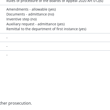
Rules of procedure of the Boards of Appeal 2020 Art 012(6)
Amendments - allowable (yes)
Documents - admittance (no)
Inventive step (no)
Auxiliary request - admittance (yes)
Remittal to the department of first instance (yes)
-
-
-
rther prosecution.