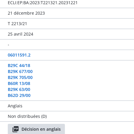
ECLI:EP:BA:2023:T221321.20231221
21 décembre 2023
T 2213/21
25 avril 2024
-
06011591.2
B29C 44/18
B29K 677/00
B29K 705/00
B60R 13/08
B29K 63/00
B62D 29/00
Anglais
Non distribuées (D)
Décision en anglais