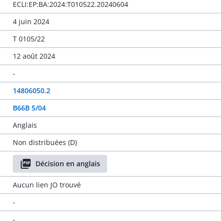
ECLI:EP:BA:2024:T010522.20240604
4 juin 2024
T 0105/22
12 août 2024
-
14806050.2
B66B 5/04
Anglais
Non distribuées (D)
Décision en anglais
Aucun lien JO trouvé
-
-